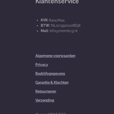
Klantenservice
KVK:
84147644
BTW:
NL003920108B38
Mail:
Info@memitcg.nl
Algemene voorwaarden
Privacy
Bedrijfsgegevens
Garantie & Klachten
Retourneren
Verzending