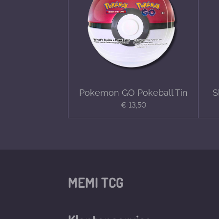
Pokemon GO Pokeball Tin
S
€ 13,50
MEMI TCG