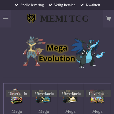
Snelle levering
Veilig betalen
Kwaliteit
Ga
direct
MEMI TCG
naar
de
hoofdinhoud
Uitverkocht
Uitverkocht
Uitverkocht
Uitverkocht
Mega
Mega
Mega
Mega