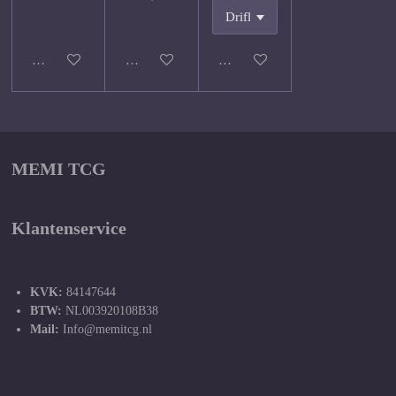
Houd mij op de hoogte
Houd mij op de hoogte
Houd mij op de hoogte
MEMI TCG
Klantenservice
KVK:
84147644
BTW:
NL003920108B38
Mail:
Info@memitcg.nl