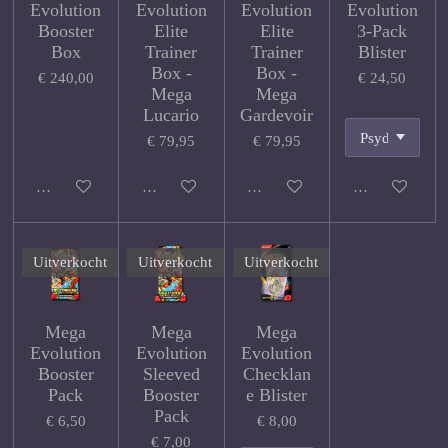
Evolution
Evolution
Evolution
Evolution
Booster
Elite
Elite
3-Pack
Box
Trainer
Trainer
Blister
Box -
Box -
€ 240,00
€ 24,50
Mega
Mega
Lucario
Gardevoir
€ 79,95
€ 79,95
Houd mij op de hoogte
Houd mij op de hoogte
Houd mij op de hoogte
Houd mij op d
Uitverkocht
Uitverkocht
Uitverkocht
Mega
Mega
Mega
Evolution
Evolution
Evolution
Booster
Sleeved
Checklan
Pack
Booster
e Blister
Pack
€ 6,50
€ 8,00
€ 7,00