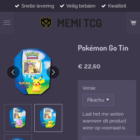
Snelle levering
Veilig betalen
Kwaliteit
Ga
direct
MEMI TCG
naar
de
hoofdinhoud
Pokémon Go Tin
€ 22,50
Versie
Laat het me weten
wanneer dit product
weer op voorraad is.