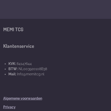
MEMI TCG
Klantenservice
KVK:
84147644
BTW:
NL003920108B38
Mail:
Info@memitcg.nl
Algemene voorwaarden
Privacy