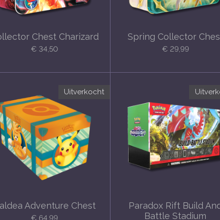
llector Chest Charizard
Spring Collector Ches
€ 34,50
€ 29,99
Uitverkocht
Uitver
aldea Adventure Chest
Paradox Rift Build An
Battle Stadium
€ 64,99