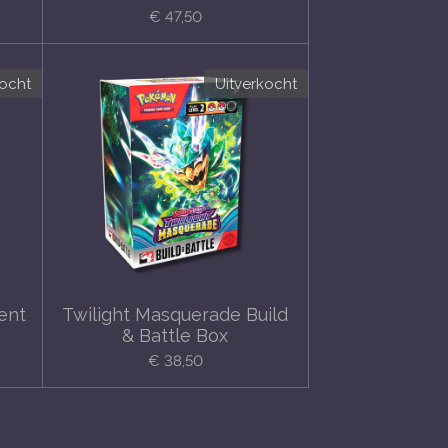
€ 47,50
kocht
Uitverkocht
ent
Twilight Masquerade Build
& Battle Box
€ 38,50