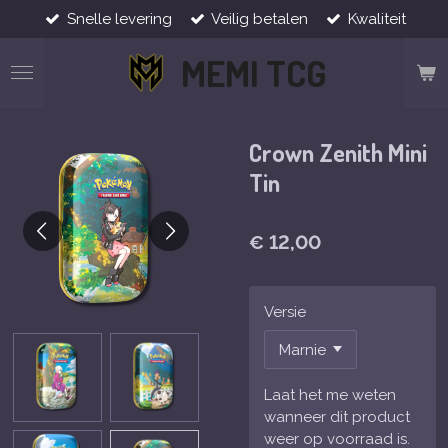
Snelle levering
Veilig betalen
Kwaliteit
Ga
direct
MEMI TCG
naar
de
hoofdinhoud
Crown Zenith Mini
Tin
€ 12,00
Versie
Laat het me weten
wanneer dit product
weer op voorraad is.