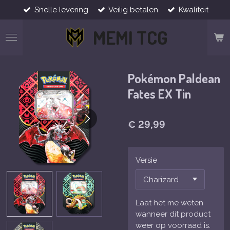
Snelle levering
Veilig betalen
Kwaliteit
Ga
direct
MEMI TCG
naar
de
hoofdinhoud
Pokémon Paldean
Fates EX Tin
€ 29,99
Versie
Laat het me weten
wanneer dit product
weer op voorraad is.