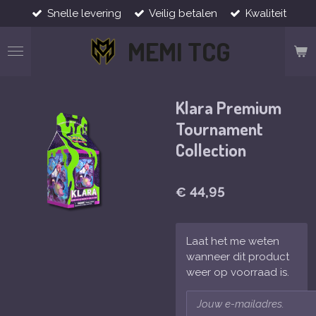
Snelle levering
Veilig betalen
Kwaliteit
Ga
direct
MEMI TCG
naar
de
hoofdinhoud
Klara Premium
Tournament
Collection
€ 44,95
Laat het me weten
wanneer dit product
weer op voorraad is.