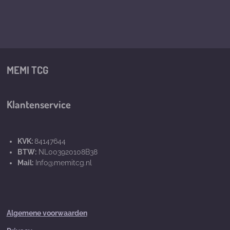
MEMI TCG
Klantenservice
KVK:
84147644
BTW:
NL003920108B38
Mail:
Info@memitcg.nl
Algemene voorwaarden