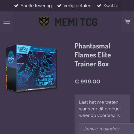
Snelle levering
Veilig betalen
Kwaliteit
Ga
direct
MEMI TCG
naar
de
hoofdinhoud
Phantasmal
Flames Elite
Trainer Box
€ 999,00
Laat het me weten
wanneer dit product
weer op voorraad is.