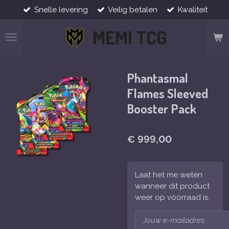
Snelle levering
Veilig betalen
Kwaliteit
Ga
direct
MEMI TCG
naar
de
hoofdinhoud
Phantasmal
Flames Sleeved
Booster Pack
€ 999,00
Laat het me weten
wanneer dit product
weer op voorraad is.