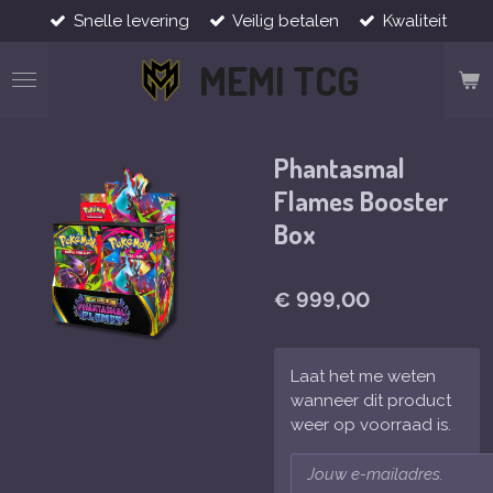
Snelle levering
Veilig betalen
Kwaliteit
Ga
direct
MEMI TCG
naar
de
hoofdinhoud
Phantasmal
Flames Booster
Box
€ 999,00
Laat het me weten
wanneer dit product
weer op voorraad is.