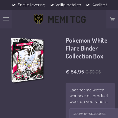
Snelle levering
Veilig betalen
Kwaliteit
Ga
direct
MEMI TCG
naar
de
hoofdinhoud
Pokemon White
Flare Binder
Collection Box
€ 54,95
€ 59,95
Laat het me weten
wanneer dit product
weer op voorraad is.