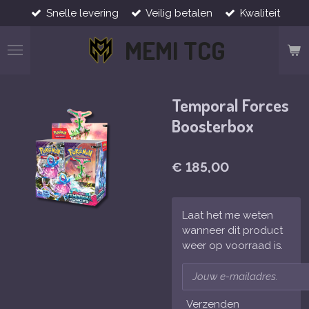
Snelle levering
Veilig betalen
Kwaliteit
Ga
direct
MEMI TCG
naar
de
hoofdinhoud
Temporal Forces
Boosterbox
€ 185,00
Laat het me weten
wanneer dit product
weer op voorraad is.
Verzenden