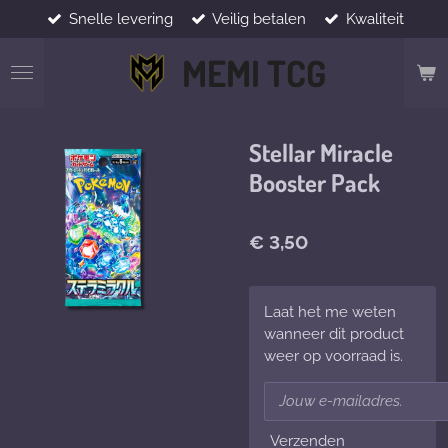
Snelle levering
Veilig betalen
Kwaliteit
Ga
direct
MEMI TCG
naar
de
hoofdinhoud
Stellar Miracle
Booster Pack
€ 3,50
Laat het me weten
wanneer dit product
weer op voorraad is.
Verzenden