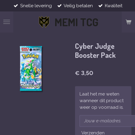
Snelle levering
Veilig betalen
Kwaliteit
Ga
direct
MEMI TCG
naar
de
hoofdinhoud
Cyber Judge
Booster Pack
€ 3,50
Laat het me weten
wanneer dit product
weer op voorraad is.
Verzenden