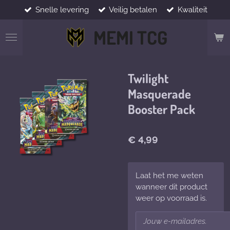
Snelle levering
Veilig betalen
Kwaliteit
Ga
direct
MEMI TCG
naar
de
hoofdinhoud
Twilight
Masquerade
Booster Pack
€ 4,99
Laat het me weten
wanneer dit product
weer op voorraad is.