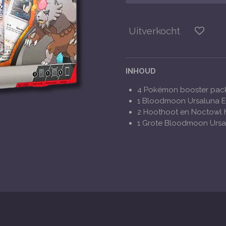
Uitverkocht
INHOUD
4 Pokémon booster pac
1 Bloodmoon Ursaluna E
2 Hoothoot en Noctowl 
1 Grote Bloodmoon Ursa