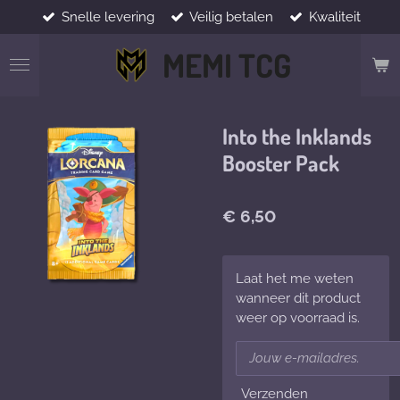
Snelle levering
Veilig betalen
Kwaliteit
Ga
direct
MEMI TCG
naar
de
hoofdinhoud
Into the Inklands
Booster Pack
€ 6,50
Laat het me weten
wanneer dit product
weer op voorraad is.
Verzenden