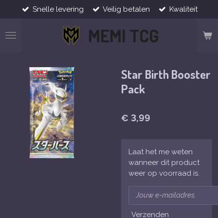
Snelle levering
Veilig betalen
Kwaliteit
Ga
direct
MEMI TCG
naar
de
hoofdinhoud
Star Birth Booster
Pack
€ 3,99
Laat het me weten
wanneer dit product
weer op voorraad is.
Verzenden