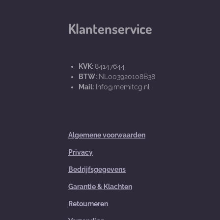
Klantenservice
KVK:
84147644
BTW:
NL003920108B38
Mail:
Info@memitcg.nl
Algemene voorwaarden
Privacy
Bedrijfsgegevens
Garantie & Klachten
Retourneren