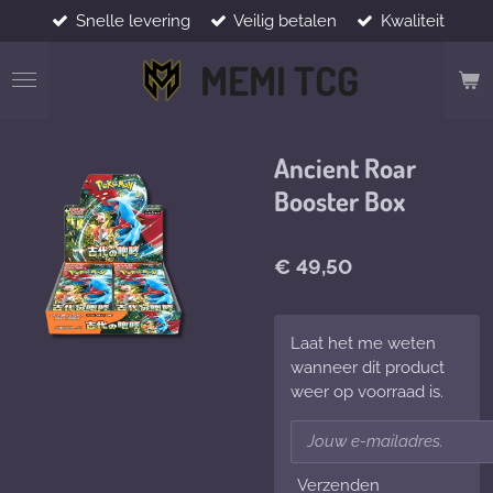
Snelle levering
Veilig betalen
Kwaliteit
Ga
direct
MEMI TCG
naar
de
hoofdinhoud
Ancient Roar
Booster Box
€ 49,50
Laat het me weten
wanneer dit product
weer op voorraad is.
Verzenden