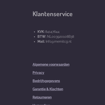
Klantenservice
KVK:
84147644
BTW:
NL003920108B38
Mail:
Info@memitcg.nl
Algemene voorwaarden
Privacy
Bedrijfsgegevens
Garantie & Klachten
Retourneren