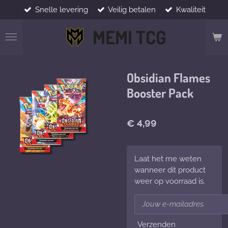
Snelle levering
Veilig betalen
Kwaliteit
Ga
direct
MEMI TCG
naar
de
hoofdinhoud
Obsidian Flames
Booster Pack
€ 4,99
Laat het me weten
wanneer dit product
weer op voorraad is.
Verzenden