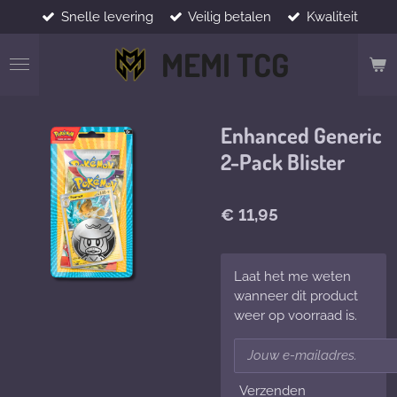
Snelle levering
Veilig betalen
Kwaliteit
Ga
direct
MEMI TCG
naar
de
hoofdinhoud
Enhanced Generic
2-Pack Blister
€ 11,95
Laat het me weten
wanneer dit product
weer op voorraad is.
Verzenden