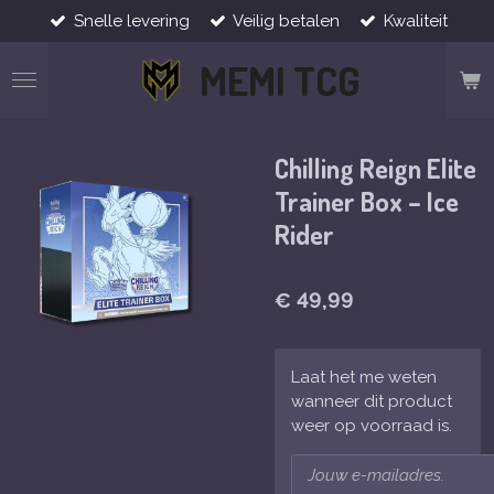
Snelle levering
Veilig betalen
Kwaliteit
Ga
direct
MEMI TCG
naar
de
hoofdinhoud
Chilling Reign Elite
Trainer Box – Ice
Rider
€ 49,99
Laat het me weten
wanneer dit product
weer op voorraad is.