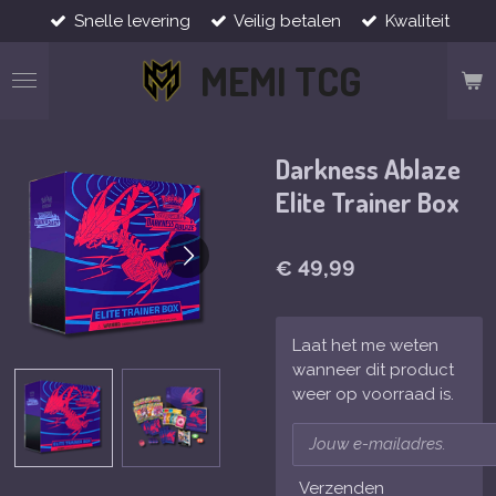
Snelle levering
Veilig betalen
Kwaliteit
Ga
direct
MEMI TCG
naar
de
hoofdinhoud
Darkness Ablaze
Elite Trainer Box
€ 49,99
Laat het me weten
wanneer dit product
weer op voorraad is.
Verzenden