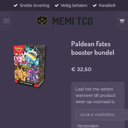
Snelle levering
Veilig betalen
Kwaliteit
Ga
direct
MEMI TCG
naar
de
hoofdinhoud
Paldean Fates
booster bundel
€ 32,50
Laat het me weten
wanneer dit product
weer op voorraad is.
Verzenden