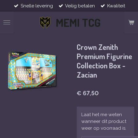
Snelle levering
Veilig betalen
Kwaliteit
Ga
direct
MEMI TCG
naar
de
hoofdinhoud
Crown Zenith
Premium Figurine
Collection Box -
Zacian
€ 67,50
Laat het me weten
wanneer dit product
weer op voorraad is.