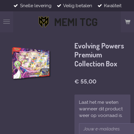
Snelle levering
Veilig betalen
Kwaliteit
Ga
direct
MEMI TCG
naar
de
hoofdinhoud
Evolving Powers
Premium
Collection Box
€ 55,00
Laat het me weten
wanneer dit product
weer op voorraad is.