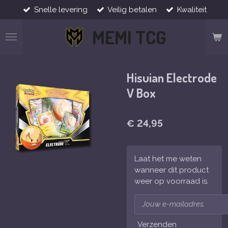
Snelle levering
Veilig betalen
Kwaliteit
Ga
direct
MEMI TCG
naar
de
hoofdinhoud
Hisuian Electrode
V Box
€ 24,95
Laat het me weten
wanneer dit product
weer op voorraad is.
Verzenden