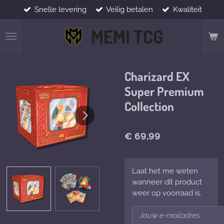
Snelle levering
Veilig betalen
Kwaliteit
Ga
direct
MEMI TCG
naar
de
hoofdinhoud
Charizard EX
Super Premium
Collection
€ 69,99
Laat het me weten
wanneer dit product
weer op voorraad is.