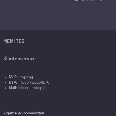
Pokemon TCG Live
MEMI TCG
Klantenservice
KVK:
84147644
BTW:
NL003920108B38
Mail:
Info@memitcg.nl
Algemene voorwaarden