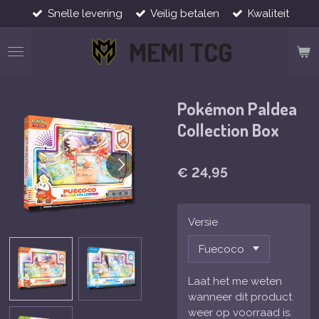
Snelle levering
Veilig betalen
Kwaliteit
Ga
direct
MEMI TCG
naar
de
hoofdinhoud
Pokémon Paldea
Collection Box
€ 24,95
Versie
Laat het me weten
wanneer dit product
weer op voorraad is.