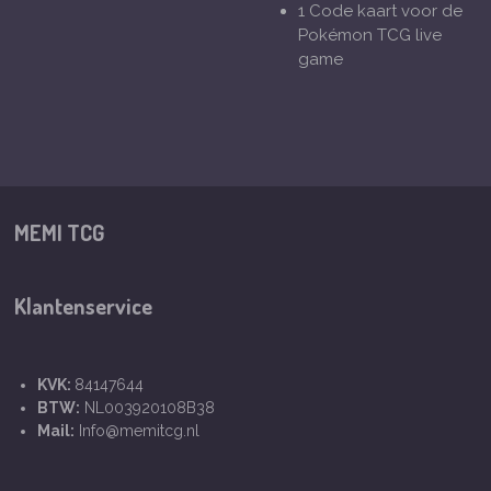
1 Code kaart voor de
Pokémon TCG live
game
MEMI TCG
Klantenservice
KVK:
84147644
BTW:
NL003920108B38
Mail:
Info@memitcg.nl