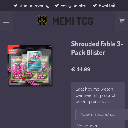
Snelle levering
Veilig betalen
Kwaliteit
Ga
direct
MEMI TCG
naar
de
hoofdinhoud
Shrouded Fable 3-
Pack Blister
€ 14,99
Laat het me weten
wanneer dit product
weer op voorraad is.
Verzenden