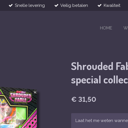
Snelle levering
Veilig betalen
Kwaliteit
HOME
W
Shrouded Fab
special colle
€ 31,50
Laat het me weten wannee