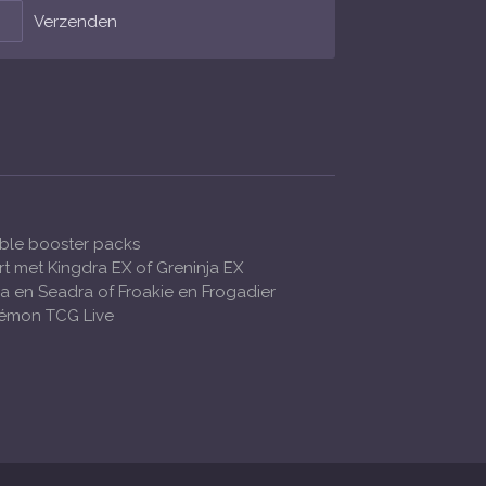
Verzenden
ble booster packs
rt met Kingdra EX of Greninja EX
a en Seadra of Froakie en Frogadier
kémon TCG Live