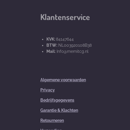
Klantenservice
KVK:
84147644
BTW:
NL003920108B38
Mail:
Info@memitcg.nl
Algemene voorwaarden
Privacy
Bedrijfsgegevens
Garantie & Klachten
Retourneren