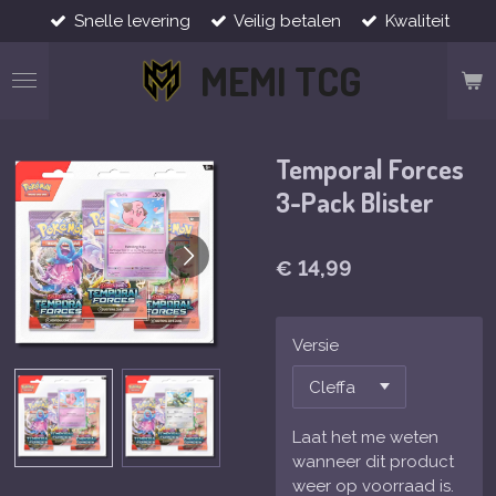
Snelle levering
Veilig betalen
Kwaliteit
Ga
direct
MEMI TCG
naar
de
hoofdinhoud
Temporal Forces
3-Pack Blister
€ 14,99
Versie
Laat het me weten
wanneer dit product
weer op voorraad is.